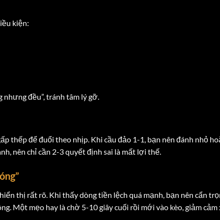
iều kiện:
 nhưng đều”, tránh tâm lý gỡ.
gấp thếp để đuổi theo nhịp. Khi cầu đảo 1-1, bạn nên đánh nhỏ ho
, nên chỉ cần 2-3 quyết định sai là mất lợi thế.
nóng”
u hiển thị rất rõ. Khi thấy dòng tiền lệch quá mạnh, bạn nên cẩn tr
ông. Một mẹo hay là chờ 5-10 giây cuối rồi mới vào kèo, giảm cảm