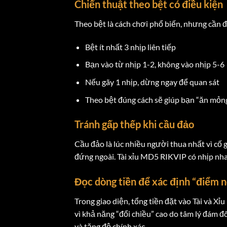
Chiến thuật theo bệt có điều kiện
Theo bệt là cách chơi phổ biến, nhưng cần đ
Bệt ít nhất 3 nhịp liên tiếp
Bạn vào từ nhịp 1-2, không vào nhịp 5-6
Nếu gãy 1 nhịp, dừng ngay để quan sát
Theo bệt đúng cách sẽ giúp bạn “ăn mỏng
Tránh gấp thếp khi cầu đảo
Cầu đảo là lúc nhiều người thua nhất vì cố 
đứng ngoài. Tài xỉu MD5 RIKVIP có nhịp nhanh
Đọc dòng tiền để xác định “điểm 
Trong giao diện, tổng tiền đặt vào Tài và Xỉ
vì khả năng “đổi chiều” cao do tâm lý đám đ
và tăng độ chính xác.