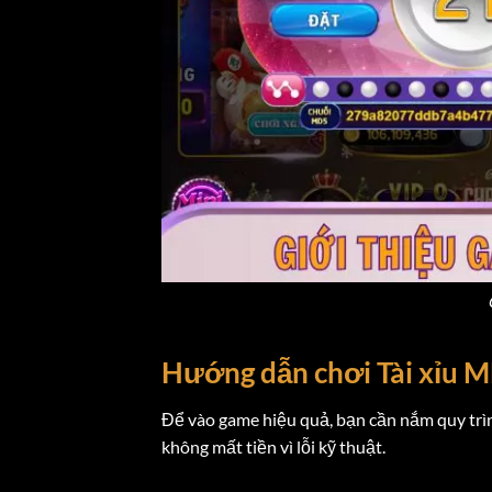
Hướng dẫn chơi Tài xỉu 
Để vào game hiệu quả, bạn cần nắm quy trình
không mất tiền vì lỗi kỹ thuật.