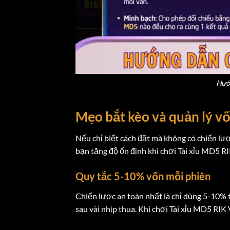
Hướ
Mẹo bắt kèo và quản lý v
Nếu chỉ biết cách đặt mà không có chiến lượ
bạn tăng độ ổn định khi chơi Tài xỉu MD5 R
Quy tắc 5-10% vốn mỗi phiên
Chiến lược an toàn nhất là chỉ dùng 5-10% 
sau vài nhịp thua. Khi chơi Tài xỉu MD5 RIK