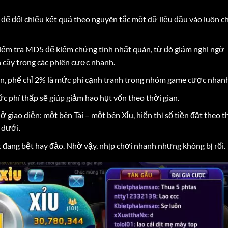
ể đối chiếu kết quả theo nguyên tắc một dữ liệu đầu vào luôn c
kiểm tra MD5 để kiểm chứng tính nhất quán, từ đó giảm nghi ngờ
in cậy trong các phiên cược nhanh.
ẫn, phế chỉ 2% là mức phí cạnh tranh trong nhóm game cược nhan
c phí thấp sẽ giúp giảm hao hụt vốn theo thời gian.
giao diện: một bên Tài – một bên Xỉu, hiển thị số tiền đặt theo t
n dưới.
t đang bệt hay đảo. Nhờ vậy, nhịp chơi nhanh nhưng không bị rối.