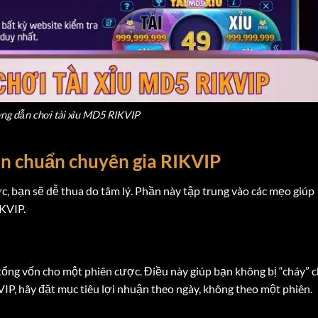
ng dẫn chơi tài xỉu MD5 RIKVIP
ốn chuẩn chuyên gia RIKVIP
c, bạn sẽ dễ thua do tâm lý. Phần này tập trung vào các mẹo giúp
IKVIP.
tổng vốn cho một phiên cược. Điều này giúp bạn không bị “cháy” c
 VIP, hãy đặt mục tiêu lợi nhuận theo ngày, không theo một phiên.