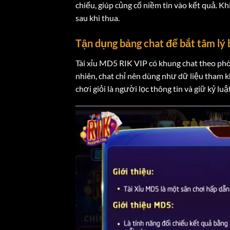
chiếu, giúp củng cố niềm tin vào kết quả. Kh
sau khi thua.
Tận dụng bảng chat để bắt tâm lý
Tài xỉu MD5 RIK VIP có khung chat theo phòn
nhiên, chat chỉ nên dùng như dữ liệu tham k
chơi giỏi là người lọc thông tin và giữ kỷ luật