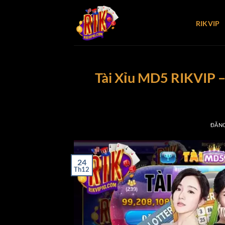
Bỏ
qua
RIKVIP
nội
dung
Tài Xỉu MD5 RIKVIP 
ĐĂN
24
Th12