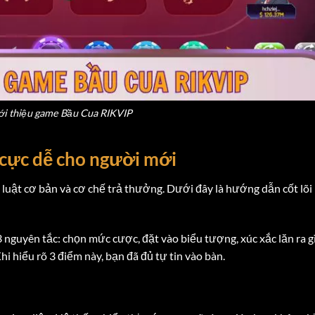
ới thiệu game Bầu Cua RIKVIP
 cực dễ cho người mới
 luật cơ bản và cơ chế trả thưởng. Dưới đây là hướng dẫn cốt lõi
3 nguyên tắc: chọn mức cược, đặt vào biểu tượng, xúc xắc lăn ra g
hi hiểu rõ 3 điểm này, bạn đã đủ tự tin vào bàn.