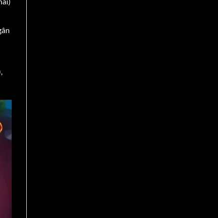
nai)
gân
,