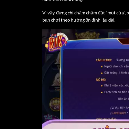
Vì vậy, đừng chỉ chăm chăm đặt “một cửa”, bạ
bạn chơi theo hướng ổn định lâu dài.