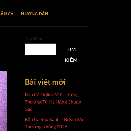
BẮN CÁ
HƯỚNG DẪN
Tìm kiếm
TÌM
KIẾM
Bài viết mới
Bắn Cá Online VIP – Trúng
Thưởng Từ Kỹ Năng Chuẩn
Xác
Bắn Cá Rùa Xanh – Bí Kíp Săn
Thưởng Khủng 2026