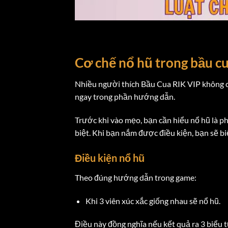
Cơ chế nổ hũ trong bầu c
Nhiều người thích Bầu Cua RIK VIP không chỉ
ngay trong phần hướng dẫn.
Trước khi vào mẹo, bạn cần hiểu nổ hũ là ph
biệt. Khi bạn nắm được điều kiện, bạn sẽ bi
Điều kiện nổ hũ
Theo đúng hướng dẫn trong game:
Khi 3 viên xúc xắc giống nhau sẽ nổ hũ.
Điều này đồng nghĩa nếu kết quả ra 3 biểu t