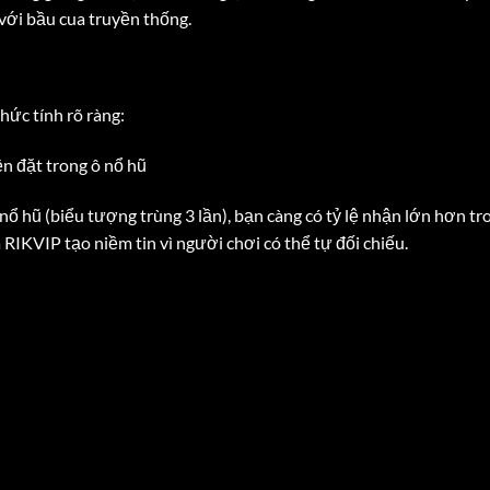
với bầu cua truyền thống.
ức tính rõ ràng:
ền đặt trong ô nổ hũ
nổ hũ (biểu tượng trùng 3 lần), bạn càng có tỷ lệ nhận lớn hơn tr
RIKVIP tạo niềm tin vì người chơi có thể tự đối chiếu.