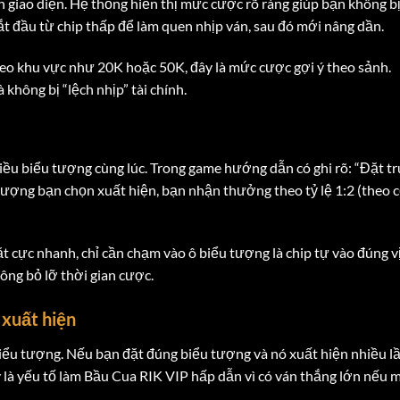
n giao diện. Hệ thống hiển thị mức cược rõ ràng giúp bạn không b
t đầu từ chip thấp để làm quen nhịp ván, sau đó mới nâng dần.
eo khu vực như 20K hoặc 50K, đây là mức cược gợi ý theo sảnh.
không bị “lệch nhịp” tài chính.
ều biểu tượng cùng lúc. Trong game hướng dẫn có ghi rõ: “Đặt t
u tượng bạn chọn xuất hiện, bạn nhận thưởng theo tỷ lệ 1:2 (theo 
t cực nhanh, chỉ cần chạm vào ô biểu tượng là chip tự vào đúng v
hông bỏ lỡ thời gian cược.
 xuất hiện
biểu tượng. Nếu bạn đặt đúng biểu tượng và nó xuất hiện nhiều lầ
y là yếu tố làm Bầu Cua RIK VIP hấp dẫn vì có ván thắng lớn nếu 