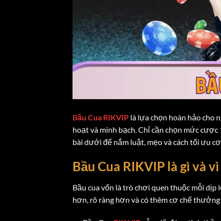
Bầu Cua RIKVIP
là lựa chọn hoàn hảo cho 
hoạt và minh bạch. Chỉ cần chọn mức cược 1
bài dưới để nắm luật, mẹo và cách tối ưu cơ
Bầu Cua RIKVIP là gì và v
Bầu cua vốn là trò chơi quen thuộc mỗi dịp 
hơn, rõ ràng hơn và có thêm cơ chế thưởng