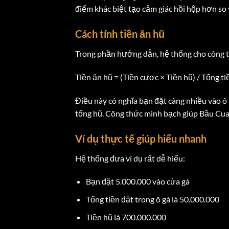
điểm khác biệt tạo cảm giác hồi hộp hơn so 
Cách tính tiền ăn hũ
Trong phần hướng dẫn, hệ thống cho công th
Tiền ăn hũ = (Tiền cược × Tiền hũ) / Tổng ti
Điều này có nghĩa bạn đặt càng nhiều vào ô 
tổng hũ. Công thức minh bạch giúp Bầu Cua 
Ví dụ thực tế giúp hiểu nhanh
Hệ thống đưa ví dụ rất dễ hiểu:
Bạn đặt 5.000.000 vào cửa gà
Tổng tiền đặt trong ô gà là 50.000.000
Tiền hũ là 700.000.000