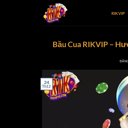
Bỏ
qua
RIKVIP
nội
dung
Bầu Cua RIKVIP – Hư
ĐĂN
24
Th12