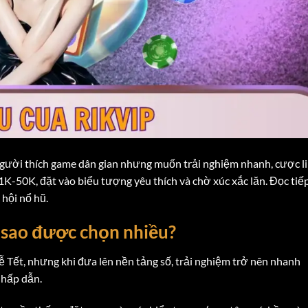
người thích game dân gian nhưng muốn trải nghiệm nhanh, cược l
K-50K, đặt vào biểu tượng yêu thích và chờ xúc xắc lăn. Đọc tiế
 hội nổ hũ.
ì sao được chọn nhiều?
lễ Tết, nhưng khi đưa lên nền tảng số, trải nghiệm trở nên nhanh
 hấp dẫn.