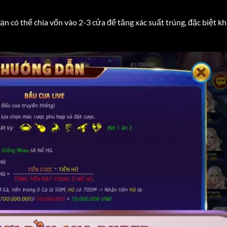
n có thể chia vốn vào 2-3 cửa để tăng xác suất trúng, đặc biệt kh